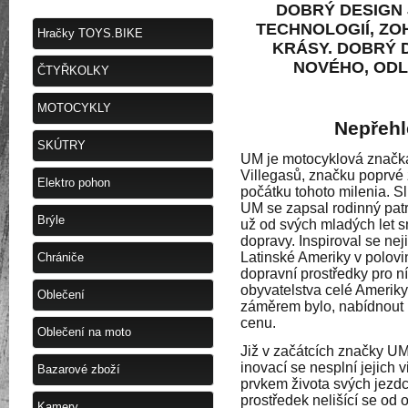
DOBRÝ DESIGN 
TECHNOLOGIÍ, ZO
Hračky TOYS.BIKE
KRÁSY. DOBRÝ 
NOVÉHO, ODL
ČTYŘKOLKY
MOTOCYKLY
Nepřehl
SKÚTRY
UM je motocyklová značka
Villegasů, značku poprvé 
Elektro pohon
počátku tohoto milenia. Sl
UM se zapsal rodinný patr
Brýle
už od svých mladých let 
dopravy. Inspiroval se ne
Latinské Ameriky v polovin
Chrániče
dopravní prostředky pro n
obyvatelstva celé Ameriky 
Oblečení
záměrem bylo, nabídnout n
cenu.
Oblečení na moto
Již v začátcích značky UM
inovací se nesplní jejich 
Bazarové zboží
prvkem života svých jezdc
prostředek nelišící se od 
Kamery