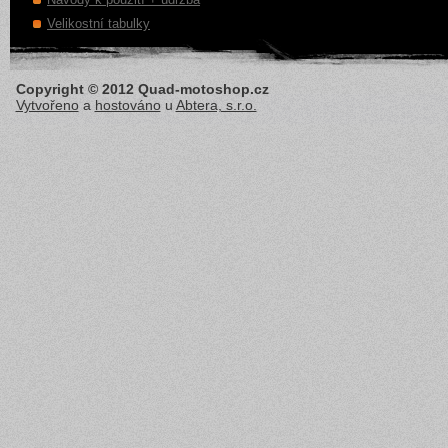
Velikostní tabulky
Copyright © 2012 Quad-motoshop.cz
Vytvořeno
a
hostováno
u
Abtera, s.r.o.