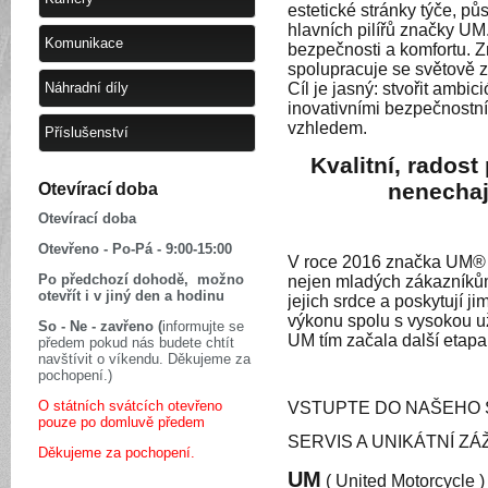
estetické stránky týče, p
hlavních pilířů značky UM.
Komunikace
bezpečnosti a komfortu. 
spolupracuje se světově z
Náhradní díly
Cíl je jasný: stvořit ambi
inovativními bezpečnostn
vzhledem.
Příslušenství
Kvalitní, radost
nenechaj
Otevírací doba
Otevírací doba
Otevřeno - Po-Pá - 9:00-15:00
V roce 2016 značka UM® v
Po předchozí dohodě, možno
nejen mladých zákazníkům 
otevřít i v jiný den a hodinu
jejich srdce a poskytují 
výkonu spolu s vysokou u
So - Ne - zavřeno (
informujte se
UM tím začala další etapa
předem pokud nás budete chtít
navštívit o víkendu. Děkujeme za
pochopení.)
O státních svátcích otevřeno
VSTUPTE DO NAŠEHO S
pouze po domluvě předem
SERVIS A UNIKÁTNÍ ZÁŽ
Děkujeme za pochopení.
UM
( United Motorcycle 