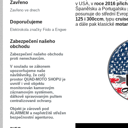
Zavřeno
v USA, v
roce 2016 přich
Španělsku a Portugalsku
Zavřeno ve dnech
posunuje do střední Evro
125 i 300ccm
, typu
cruis
Doporučujeme
a dále pak klasické
motar
Elektrokola značky Fiido a Engwe
Zabezpečení našeho
obchodu
Zabezpečení našeho obchodu
proti nenechavcům.
V souladu se zákonem
upozorňujeme naše
návštěvníky, že celý
prostor QUAD-MOTO SHOPU je
uvnitř i vně objektu
monitorován kamerovým
záznamovým systémem,
dálkově spravovaným pultem
centralizované ochrany.
Objekt je zároveň pod
ALARMEM a nepřetržitě střežen
bezpečnostní agenturou.