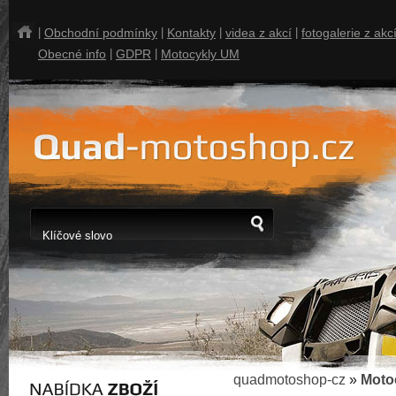
|
Obchodní podmínky
|
Kontakty
|
videa z akcí
|
fotogalerie z akc
Obecné info
|
GDPR
|
Motocykly UM
quadmotoshop-cz
»
Moto