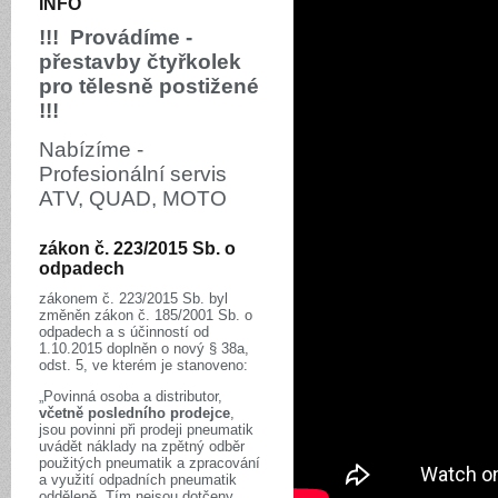
INFO
!!! Provádíme -
přestavby čtyřkolek
pro tělesně postižené
!!!
Nabízíme -
Profesionální servis
ATV, QUAD, MOTO
zákon č. 223/2015 Sb. o
odpadech
zákonem č. 223/2015 Sb. byl
změněn zákon č. 185/2001 Sb. o
odpadech a s účinností od
1.10.2015 doplněn o nový § 38a,
odst. 5, ve kterém je stanoveno:
„Povinná osoba a distributor,
včetně posledního prodejce
,
jsou povinni při prodeji pneumatik
uvádět náklady na zpětný odběr
použitých pneumatik a zpracování
a využití odpadních pneumatik
odděleně. Tím nejsou dotčeny