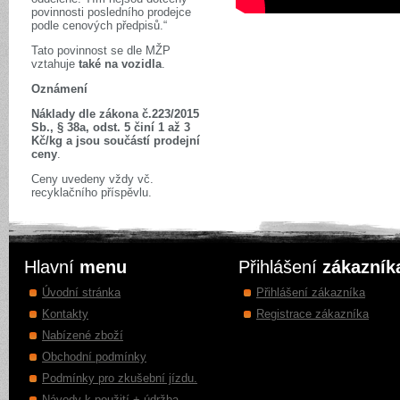
povinnosti posledního prodejce
podle cenových předpisů.“
Tato povinnost se dle MŽP
vztahuje
také na vozidla
.
Oznámení
Náklady dle zákona č.223/2015
Sb., § 38a, odst. 5 činí 1 až 3
Kč/kg a jsou součástí prodejní
ceny
.
Ceny uvedeny vždy vč.
recyklačního příspěvlu.
Hlavní
menu
Přihlášení
zákazník
Úvodní stránka
Přihlášení zákazníka
Kontakty
Registrace zákazníka
Nabízené zboží
Obchodní podmínky
Podmínky pro zkušební jízdu.
Návody k použití + údržba