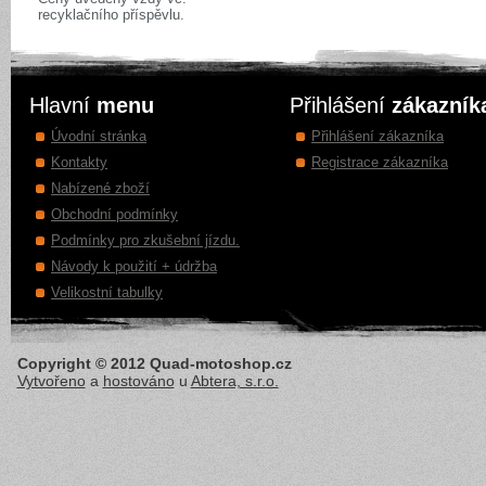
recyklačního příspěvlu.
Hlavní
menu
Přihlášení
zákazník
Úvodní stránka
Přihlášení zákazníka
Kontakty
Registrace zákazníka
Nabízené zboží
Obchodní podmínky
Podmínky pro zkušební jízdu.
Návody k použití + údržba
Velikostní tabulky
Copyright © 2012 Quad-motoshop.cz
Vytvořeno
a
hostováno
u
Abtera, s.r.o.