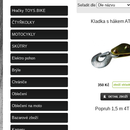
Seřadit dle
Hračky TOYS.BIKE
Kladka s hákem A
ČTYŘKOLKY
MOTOCYKLY
SKÚTRY
Elektro pohon
Brýle
Chrániče
350 Kč
zboží skla
Oblečení
Oblečení na moto
Popruh 1,5 m 4T
Bazarové zboží
Kamery