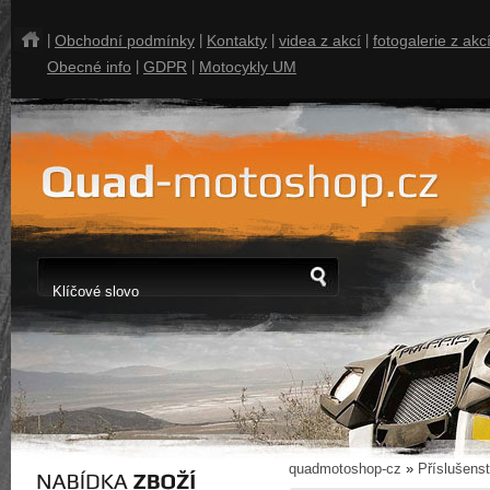
|
Obchodní podmínky
|
Kontakty
|
videa z akcí
|
fotogalerie z akc
Obecné info
|
GDPR
|
Motocykly UM
quadmotoshop-cz
»
Příslušenst