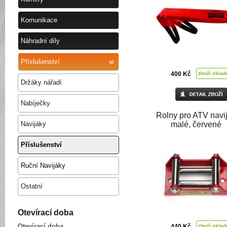
Komunikace
Náhradní díly
Příslušenství
400 Kč
zboží skla
Držáky nářadí
Nabíječky
Rolny pro ATV navi
Navijáky
malé, červené
Příslušenství
Ruční Navijáky
Ostatní
Otevírací doba
Otevírací doba
440 Kč
zboží skla