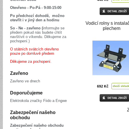
Otevřeno - Po-Pá - 9:00-15:00
Po předchozí dohodě, možno
otevřít i v jiný den a hodinu
Vodicí rolny s instal
So - Ne - zavřeno (
informujte se
plechem
předem pokud nás budete chtít
navštívit o víkendu. Děkujeme za
pochopení.)
O státních svátcích otevřeno
pouze po domluvě předem
Děkujeme za pochopení.
Zavřeno
Zavřeno ve dnech
692 Kč
zboží skla
Doporučujeme
Elektrokola značky Fiido a Engwe
Zabezpečení našeho
obchodu
Zabezpečení našeho obchodu