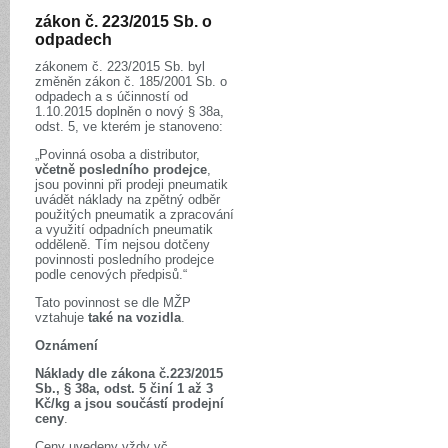
zákon č. 223/2015 Sb. o
odpadech
zákonem č. 223/2015 Sb. byl
změněn zákon č. 185/2001 Sb. o
odpadech a s účinností od
1.10.2015 doplněn o nový § 38a,
odst. 5, ve kterém je stanoveno:
„Povinná osoba a distributor,
včetně posledního prodejce
,
jsou povinni při prodeji pneumatik
uvádět náklady na zpětný odběr
použitých pneumatik a zpracování
a využití odpadních pneumatik
odděleně. Tím nejsou dotčeny
povinnosti posledního prodejce
podle cenových předpisů.“
Tato povinnost se dle MŽP
vztahuje
také na vozidla
.
Oznámení
Náklady dle zákona č.223/2015
Sb., § 38a, odst. 5 činí 1 až 3
Kč/kg a jsou součástí prodejní
ceny
.
Ceny uvedeny vždy vč.