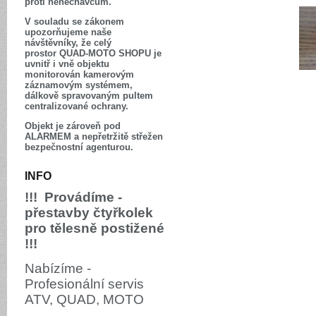
proti nenechavcům.
V souladu se zákonem
upozorňujeme naše
návštěvníky, že celý
prostor QUAD-MOTO SHOPU je
uvnitř i vně objektu
monitorován kamerovým
záznamovým systémem,
dálkově spravovaným pultem
centralizované ochrany.
Objekt je zároveň pod
ALARMEM a nepřetržitě střežen
bezpečnostní agenturou.
INFO
!!! Provádíme -
přestavby čtyřkolek
pro tělesně postižené
!!!
Nabízíme -
Profesionální servis
ATV, QUAD, MOTO