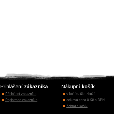
Přihlášení
zákazníka
Nákupní
košík
Přihlášení zákazníka
v košíku 0ks zboží
Registrace zákazníka
celková cena 0 Kč s DPH
Zobrazit košík