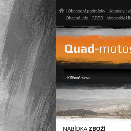
|
Obchodní podmínky
|
Kontakty
|
v
Obecné info
|
GDPR
|
Motocykly U