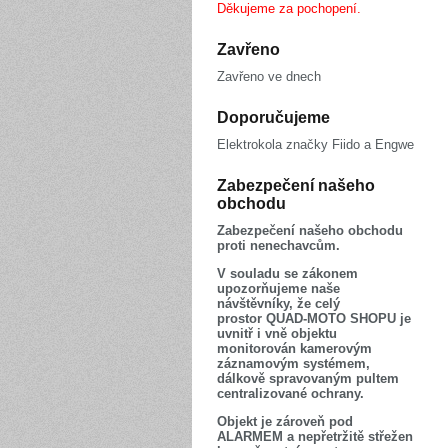
Děkujeme za pochopení.
Zavřeno
Zavřeno ve dnech
Doporučujeme
Elektrokola značky Fiido a Engwe
Zabezpečení našeho
obchodu
Zabezpečení našeho obchodu
proti nenechavcům.
V souladu se zákonem
upozorňujeme naše
návštěvníky, že celý
prostor QUAD-MOTO SHOPU je
uvnitř i vně objektu
monitorován kamerovým
záznamovým systémem,
dálkově spravovaným pultem
centralizované ochrany.
Objekt je zároveň pod
ALARMEM a nepřetržitě střežen