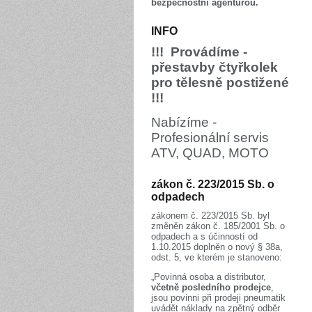
bezpečnostní agenturou.
INFO
!!! Provádíme -
přestavby čtyřkolek
pro tělesně postižené
!!!
Nabízíme -
Profesionální servis
ATV, QUAD, MOTO
zákon č. 223/2015 Sb. o
odpadech
zákonem č. 223/2015 Sb. byl
změněn zákon č. 185/2001 Sb. o
odpadech a s účinností od
1.10.2015 doplněn o nový § 38a,
odst. 5, ve kterém je stanoveno:
„Povinná osoba a distributor,
včetně posledního prodejce
,
jsou povinni při prodeji pneumatik
uvádět náklady na zpětný odběr