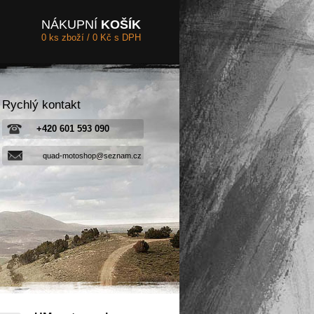
NÁKUPNÍ
KOŠÍK
0 ks zboží / 0 Kč s DPH
Rychlý kontakt
+420 601 593 090
quad-motoshop@seznam.cz