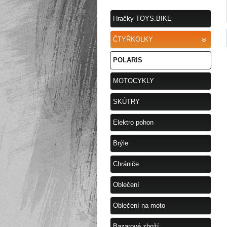
Hračky TOYS.BIKE
ČTYŘKOLKY
POLARIS
MOTOCYKLY
SKÚTRY
Elektro pohon
Brýle
Chrániče
Oblečení
Oblečení na moto
Bazarové zboží