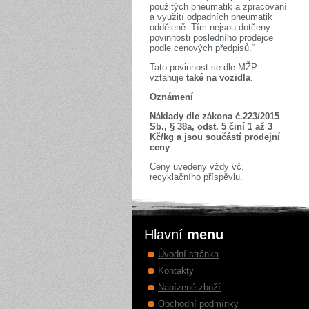
použitých pneumatik a zpracování
a využití odpadních pneumatik
odděleně. Tím nejsou dotčeny
povinnosti posledního prodejce
podle cenových předpisů.“
Tato povinnost se dle MŽP
vztahuje
také na vozidla
.
Oznámení
Náklady dle zákona č.223/2015
Sb., § 38a, odst. 5 činí 1 až 3
Kč/kg a jsou součástí prodejní
ceny
.
Ceny uvedeny vždy vč.
recyklačního příspěvlu.
Hlavní
menu
Úvodní stránka
Kontakty
Nabízené zboží
Obchodní podmínky