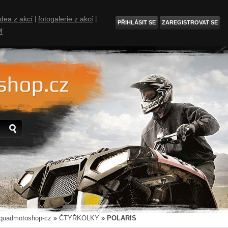
idea z akcí
|
fotogalerie z akcí
|
PŘIHLÁSIT SE
ZAREGISTROVAT SE
M
quadmotoshop-cz
»
ČTYŘKOLKY
»
POLARIS