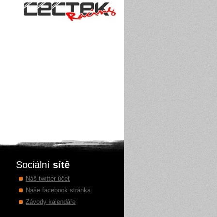
Sociální
sítě
Náš twitter účet
Naše facebook stránka
Závody kalendáře