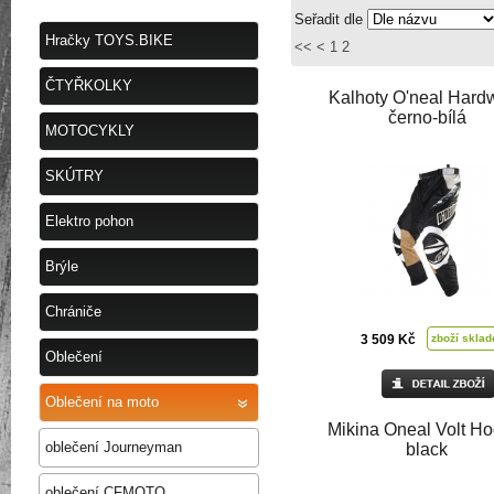
Seřadit dle
Hračky TOYS.BIKE
<<
<
1
2
ČTYŘKOLKY
Kalhoty O'neal Hard
černo-bílá
MOTOCYKLY
SKÚTRY
Elektro pohon
Brýle
Chrániče
3 509 Kč
zboží skla
Oblečení
Oblečení na moto
Mikina Oneal Volt Ho
oblečení Journeyman
black
oblečení CFMOTO