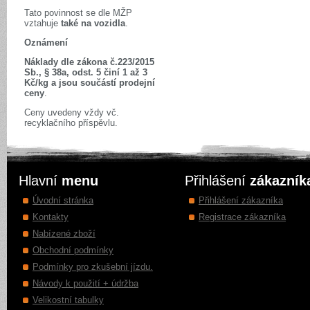
Tato povinnost se dle MŽP
vztahuje
také na vozidla
.
Oznámení
Náklady dle zákona č.223/2015
Sb., § 38a, odst. 5 činí 1 až 3
Kč/kg a jsou součástí prodejní
ceny
.
Ceny uvedeny vždy vč.
recyklačního příspěvlu.
Hlavní
menu
Přihlášení
zákazník
Úvodní stránka
Přihlášení zákazníka
Kontakty
Registrace zákazníka
Nabízené zboží
Obchodní podmínky
Podmínky pro zkušební jízdu.
Návody k použití + údržba
Velikostní tabulky