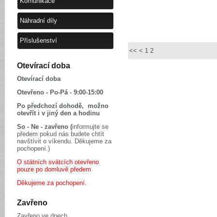
Komunikace
Náhradní díly
Příslušenství
<<
<
1
2
Otevírací doba
Otevírací doba
Otevřeno - Po-Pá - 9:00-15:00
Po předchozí dohodě, možno
otevřít i v jiný den a hodinu
So - Ne - zavřeno (
informujte se
předem pokud nás budete chtít
navštívit o víkendu. Děkujeme za
pochopení.)
O státních svátcích otevřeno
pouze po domluvě předem
Děkujeme za pochopení.
Zavřeno
Zavřeno ve dnech