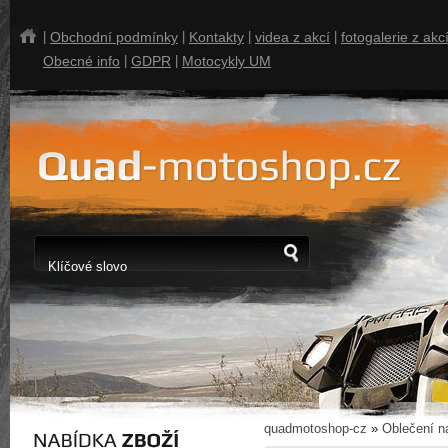
|
Obchodní podmínky
|
Kontakty
|
videa z akcí
|
fotogalerie z akc
Obecné info
|
GDPR
|
Motocykly UM
quadmotoshop-cz
»
Oblečení n